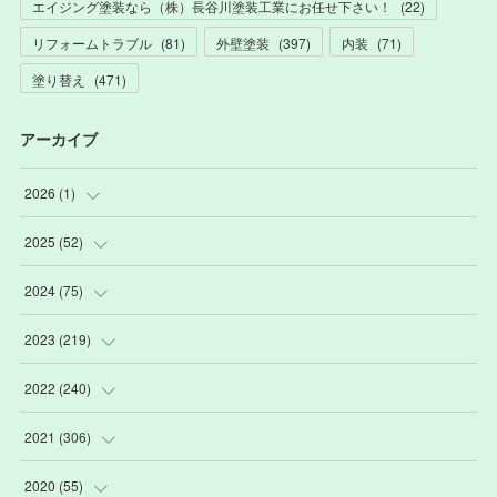
エイジング塗装なら（株）長谷川塗装工業にお任せ下さい！
(
22
)
リフォームトラブル
(
81
)
外壁塗装
(
397
)
内装
(
71
)
塗り替え
(
471
)
アーカイブ
2026
(
1
)
(
1
)
2025
(
52
)
(
3
)
2024
(
75
)
(
2
)
(
9
)
2023
(
219
)
(
6
)
(
13
)
(
20
)
2022
(
240
)
(
22
)
(
12
)
(
18
)
(
21
)
2021
(
306
)
(
16
)
(
1
)
(
15
)
(
20
)
(
24
)
2020
(
55
)