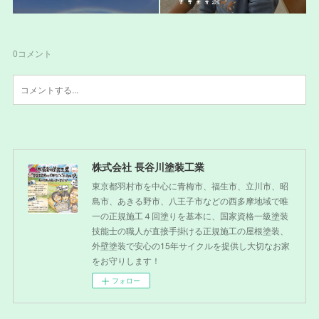
👨‍👩‍👦‍👦👶
0
コメント
株式会社 長谷川塗装工業
東京都羽村市を中心に青梅市、福生市、立川市、昭
島市、あきる野市、八王子市などの西多摩地域で唯
一の正規施工４回塗りを基本に、国家資格一級塗装
技能士の職人が直接手掛ける正規施工の屋根塗装、
外壁塗装で安心の15年サイクルを提供し大切なお家
をお守りします！
フォロー