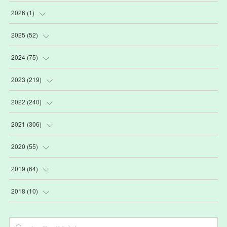
2026
(
1
)
(
1
)
2025
(
52
)
(
3
)
2024
(
75
)
(
2
)
(
9
)
2023
(
219
)
(
6
)
(
13
)
(
20
)
2022
(
240
)
(
22
)
(
12
)
(
18
)
(
21
)
2021
(
306
)
(
16
)
(
1
)
(
15
)
(
20
)
(
24
)
2020
(
55
)
(
3
)
(
4
)
(
13
)
(
20
)
(
26
)
(
3
)
2019
(
64
)
(
16
)
(
19
)
(
20
)
(
23
)
(
2
)
(
3
)
2018
(
10
)
(
7
)
(
17
)
(
22
)
(
26
)
(
3
)
(
7
)
(
3
)