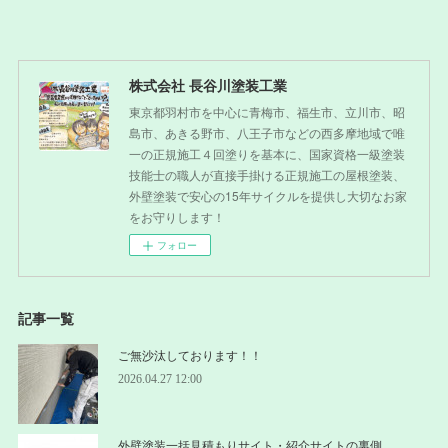
株式会社 長谷川塗装工業
東京都羽村市を中心に青梅市、福生市、立川市、昭
島市、あきる野市、八王子市などの西多摩地域で唯
一の正規施工４回塗りを基本に、国家資格一級塗装
技能士の職人が直接手掛ける正規施工の屋根塗装、
外壁塗装で安心の15年サイクルを提供し大切なお家
をお守りします！
フォロー
記事一覧
ご無沙汰しております！！
2026.04.27 12:00
外壁塗装一括見積もりサイト・紹介サイトの裏側