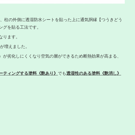
に、柱の外側に透湿防水シートを貼った上に通気胴縁【つうきどう
ングを貼る工法です。
なります。
とが増えました。
）が劣化しにくくなり空気の層ができるため断熱効果が高まる、
ーティングする塗料《艶あり》
でも
透湿性のある塗料《艶消し》