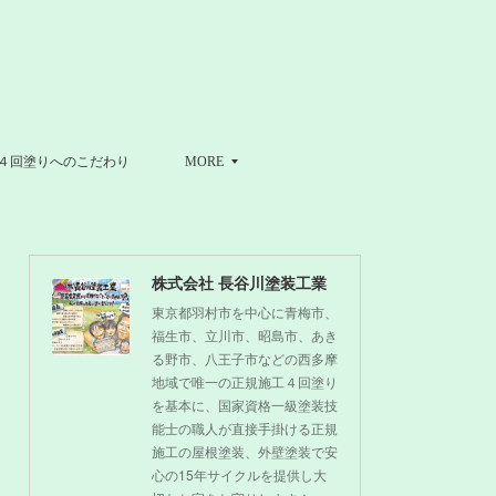
４回塗りへのこだわり
MORE
株式会社 長谷川塗装工業
東京都羽村市を中心に青梅市、
福生市、立川市、昭島市、あき
る野市、八王子市などの西多摩
地域で唯一の正規施工４回塗り
を基本に、国家資格一級塗装技
能士の職人が直接手掛ける正規
施工の屋根塗装、外壁塗装で安
心の15年サイクルを提供し大