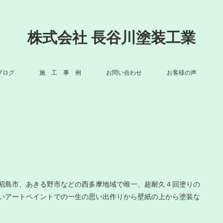
株式会社 長谷川塗装工業
ブログ
施 工 事 例
お問い合わせ
お客様の声
昭島市、あきる野市などの西多摩地域で唯一、超耐久４回塗りの
いアートペイントでの一生の思い出作りから壁紙の上から塗装な