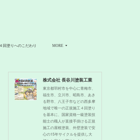
４回塗りへのこだわり
MORE
株式会社 長谷川塗装工業
東京都羽村市を中心に青梅市、
福生市、立川市、昭島市、あき
る野市、八王子市などの西多摩
地域で唯一の正規施工４回塗り
を基本に、国家資格一級塗装技
能士の職人が直接手掛ける正規
施工の屋根塗装、外壁塗装で安
心の15年サイクルを提供し大