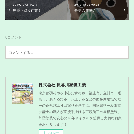
2019.10.08 10:17
2019.10.06 00:24
屋根下塗り作業！
長男の運動会！
0
コメント
株式会社 長谷川塗装工業
東京都羽村市を中心に青梅市、福生市、立川市、昭
島市、あきる野市、八王子市などの西多摩地域で唯
一の正規施工４回塗りを基本に、国家資格一級塗装
技能士の職人が直接手掛ける正規施工の屋根塗装、
外壁塗装で安心の15年サイクルを提供し大切なお家
をお守りします！
フォロー