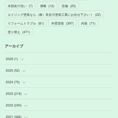
木部灰汁洗い
(
7
)
漆喰
(
12
)
店舗
(
25
)
エイジング塗装なら（株）長谷川塗装工業にお任せ下さい！
(
22
)
リフォームトラブル
(
81
)
外壁塗装
(
397
)
内装
(
71
)
塗り替え
(
471
)
アーカイブ
2026
(
1
)
(
1
)
2025
(
52
)
(
3
)
2024
(
75
)
(
2
)
(
9
)
2023
(
219
)
(
6
)
(
13
)
(
20
)
2022
(
240
)
(
22
)
(
12
)
(
18
)
(
21
)
2021
(
306
)