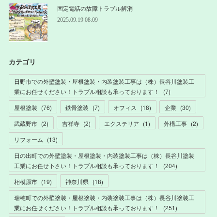
固定電話の故障トラブル解消
2025.09.19 08:09
カテゴリ
日野市での外壁塗装・屋根塗装・内装塗装工事は（株）長谷川塗装工
業にお任せください！トラブル相談も承っております！
(
7
)
屋根塗装
(
76
)
鉄骨塗装
(
7
)
オフィス
(
18
)
企業
(
30
)
武蔵野市
(
2
)
吉祥寺
(
2
)
エクステリア
(
1
)
外構工事
(
2
)
リフォーム
(
13
)
日の出町での外壁塗装・屋根塗装・内装塗装工事は（株）長谷川塗装
工業にお任せ下さい！トラブル相談も承っております！
(
204
)
相模原市
(
19
)
神奈川県
(
18
)
瑞穂町での外壁塗装・屋根塗装・内装塗装工事は（株）長谷川塗装工
業にお任せください！トラブル相談も承っております！
(
251
)