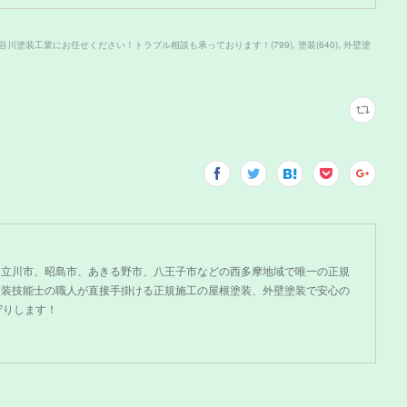
谷川塗装工業にお任せください！トラブル相談も承っております！
(
799
)
塗装
(
640
)
外壁塗
、立川市、昭島市、あきる野市、八王子市などの西多摩地域で唯一の正規
塗装技能士の職人が直接手掛ける正規施工の屋根塗装、外壁塗装で安心の
守りします！