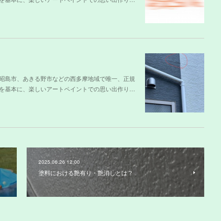
昭島市、あきる野市などの西多摩地域で唯一、正規
を基本に、楽しいアートペイントでの思い出作り…
2025.06.26 12:00
塗料における艶有り・艶消しとは？