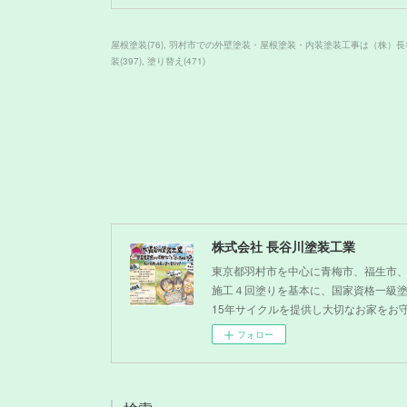
屋根塗装
(
76
)
羽村市での外壁塗装・屋根塗装・内装塗装工事は（株）長
装
(
397
)
塗り替え
(
471
)
株式会社 長谷川塗装工業
東京都羽村市を中心に青梅市、福生市
施工４回塗りを基本に、国家資格一級
15年サイクルを提供し大切なお家をお
フォロー