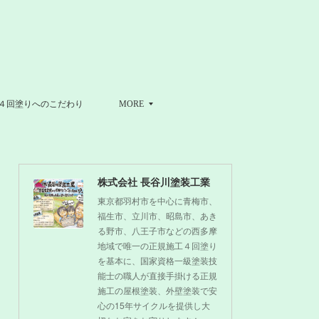
４回塗りへのこだわり
MORE
株式会社 長谷川塗装工業
東京都羽村市を中心に青梅市、
福生市、立川市、昭島市、あき
る野市、八王子市などの西多摩
地域で唯一の正規施工４回塗り
を基本に、国家資格一級塗装技
能士の職人が直接手掛ける正規
施工の屋根塗装、外壁塗装で安
心の15年サイクルを提供し大