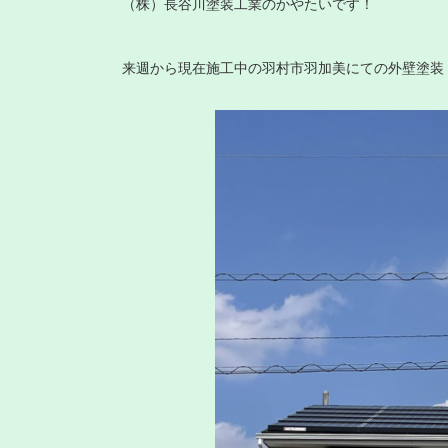
（株）長谷川塗装工業のかやたいです！
来週から現在施工中の羽村市羽加美にての外壁塗装