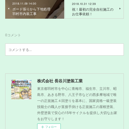
2018.11.09 14:00
2018.10.31 12:39
ボード張りから下地処理
祝！最初の完全自社施工の
羽村市内装工事
お仕事依頼！
0
コメント
株式会社 長谷川塗装工業
東京都羽村市を中心に青梅市、福生市、立川市、昭
島市、あきる野市、八王子市などの西多摩地域で唯
一の正規施工４回塗りを基本に、国家資格一級塗装
技能士の職人が直接手掛ける正規施工の屋根塗装、
外壁塗装で安心の15年サイクルを提供し大切なお家
をお守りします！
フォロー