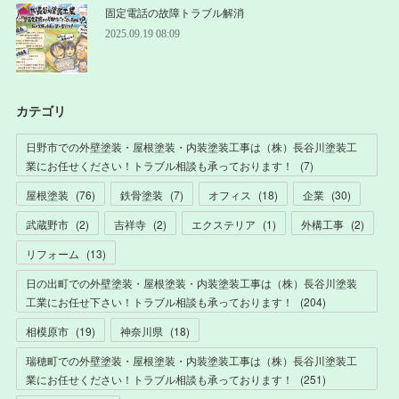
固定電話の故障トラブル解消
2025.09.19 08:09
カテゴリ
日野市での外壁塗装・屋根塗装・内装塗装工事は（株）長谷川塗装工
業にお任せください！トラブル相談も承っております！
(
7
)
屋根塗装
(
76
)
鉄骨塗装
(
7
)
オフィス
(
18
)
企業
(
30
)
武蔵野市
(
2
)
吉祥寺
(
2
)
エクステリア
(
1
)
外構工事
(
2
)
リフォーム
(
13
)
日の出町での外壁塗装・屋根塗装・内装塗装工事は（株）長谷川塗装
工業にお任せ下さい！トラブル相談も承っております！
(
204
)
相模原市
(
19
)
神奈川県
(
18
)
瑞穂町での外壁塗装・屋根塗装・内装塗装工事は（株）長谷川塗装工
業にお任せください！トラブル相談も承っております！
(
251
)