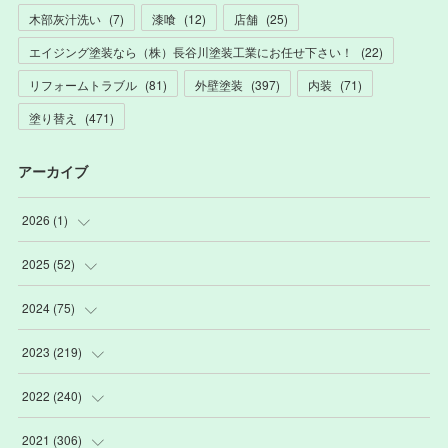
木部灰汁洗い
(
7
)
漆喰
(
12
)
店舗
(
25
)
エイジング塗装なら（株）長谷川塗装工業にお任せ下さい！
(
22
)
リフォームトラブル
(
81
)
外壁塗装
(
397
)
内装
(
71
)
塗り替え
(
471
)
アーカイブ
2026
(
1
)
(
1
)
2025
(
52
)
(
3
)
2024
(
75
)
(
2
)
(
9
)
2023
(
219
)
(
6
)
(
13
)
(
20
)
2022
(
240
)
(
22
)
(
12
)
(
18
)
(
21
)
2021
(
306
)