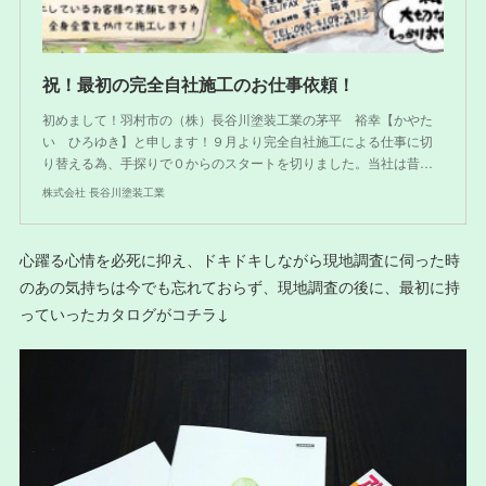
祝！最初の完全自社施工のお仕事依頼！
初めまして！羽村市の（株）長谷川塗装工業の茅平 裕幸【かやた
い ひろゆき】と申します！９月より完全自社施工による仕事に切
り替える為、手探りで０からのスタートを切りました。当社は昔…
株式会社 長谷川塗装工業
心躍る心情を必死に抑え、ドキドキしながら現地調査に伺った時
のあの気持ちは今でも忘れておらず、現地調査の後に、最初に持
っていったカタログがコチラ↓