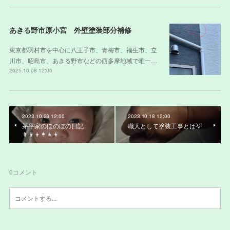
あきる野市原小宮 外壁塗装部分補修
東京都羽村市を中心に八王子市、青梅市、福生市、立
川市、昭島市、あきる野市などの西多摩地域で唯一…
2025.10.08 12:00
2023.10.23 12:00
2023.10.18 12:00
茅平家のほのぼの日記
職人として塗装工事とは💡
👨‍👦‍👦👩‍👧‍👦
0
コメント