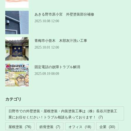
あきる野市原小宮 外壁塗装部分補修
2025.10.08 12:00
青梅市小曾木 木部灰汁洗い工事
2025.10.01 12:00
固定電話の故障トラブル解消
2025.09.19 08:09
カテゴリ
日野市での外壁塗装・屋根塗装・内装塗装工事は（株）長谷川塗装工
業にお任せください！トラブル相談も承っております！
(
7
)
屋根塗装
(
76
)
鉄骨塗装
(
7
)
オフィス
(
18
)
企業
(
30
)