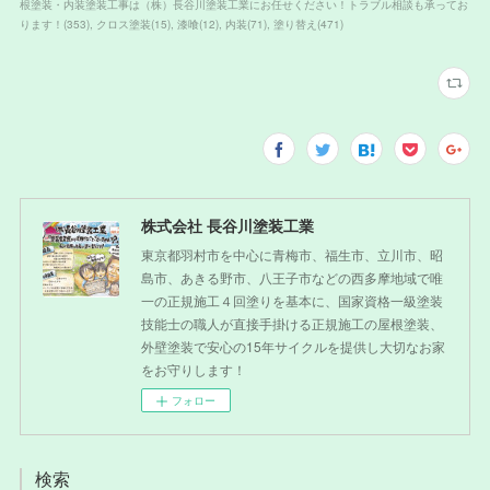
根塗装・内装塗装工事は（株）長谷川塗装工業にお任せください！トラブル相談も承ってお
ります！
(
353
)
クロス塗装
(
15
)
漆喰
(
12
)
内装
(
71
)
塗り替え
(
471
)
株式会社 長谷川塗装工業
東京都羽村市を中心に青梅市、福生市、立川市、昭
島市、あきる野市、八王子市などの西多摩地域で唯
一の正規施工４回塗りを基本に、国家資格一級塗装
技能士の職人が直接手掛ける正規施工の屋根塗装、
外壁塗装で安心の15年サイクルを提供し大切なお家
をお守りします！
フォロー
検索