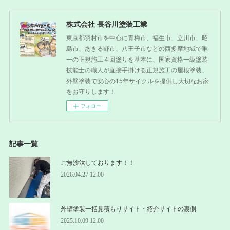
株式会社 長谷川塗装工業
東京都羽村市を中心に青梅市、福生市、立川市、昭
島市、あきる野市、八王子市などの西多摩地域で唯
一の正規施工４回塗りを基本に、国家資格一級塗装
技能士の職人が直接手掛ける正規施工の屋根塗装、
外壁塗装で安心の15年サイクルを提供し大切なお家
をお守りします！
フォロー
記事一覧
ご無沙汰しております！！
2026.04.27 12:00
外壁塗装一括見積もりサイト・紹介サイトの裏側
2025.10.09 12:00