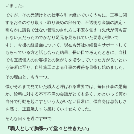
いました。
ですが、その元請けとの仕事を引き継いでいくうちに、工事に関
するお金のやり取り・取り決めの部分で、不透明な金額の設定・
明らかに請負ではない管理のされ方に不安を覚え（先代が何も言
わない人だったのでかなり足元を見られていた要素が強いで
す）、今後の経営面について、現在も弊社の経営をサポートして
もらっている方と話し合った結果、長い目で考えたときに、自社
でも直接個人のお客様との繋がりを増やしていった方が良いとい
う決断に至り、自社施工による仕事の獲得を目指し始めました。
その理由と、もう一つ。
僕がそれまで見ていた職人と呼ばれる世界では、毎日仕事の愚痴
か、給料に対する不平不満の会話がとても多く、かといって何か
自分で行動を起こすという人がいない日常に、僕自身は息苦しさ
を感じ、正直魅力すら感じていませんでした。
そんな日々を過ごす中で
『職人として胸張って堂々と生きたい』