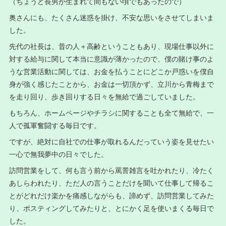
（ちょうど長男が生まれて間もない頃でもあったので）
奥さんにも、たくさん迷惑を掛け、不安な思いをさせてしまいま
した。
先代の社長は、昔の人＋高齢ということもあり、現場仕事以外に
対する給与に関して本当に意識が薄かったので、僕の賭け事のよ
うな営業活動に関しては、お金を払うことにどこか戸惑いを僕自
身が強く感じたことから、お金は一切頂かず、立川から青梅まで
を走り回り、歩き回りする日々を無給で過ごしていました。
もちろん、ホームページやチラシに関することも全て無給で、一
人で孤軍奮闘する毎日です。
ですが、絶対に自社での仕事が取れるんだっていう姿を見せたい
一心で無我夢中の日々でした。
訪問営業をして、何も言う前から罵詈雑言を吐かれたり、冷たく
あしらわれたり、ただ人の言うことだけを聞いて仕事して帰るこ
とがどれだけ楽かを痛感しながらも、諦めず、訪問営業してみた
り、ポスティングしてみたりと、とにかく足を使いまくる毎日で
した。