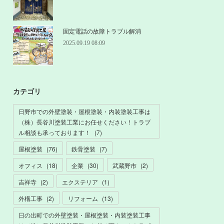
固定電話の故障トラブル解消
2025.09.19 08:09
カテゴリ
日野市での外壁塗装・屋根塗装・内装塗装工事は
（株）長谷川塗装工業にお任せください！トラブ
ル相談も承っております！
(
7
)
屋根塗装
(
76
)
鉄骨塗装
(
7
)
オフィス
(
18
)
企業
(
30
)
武蔵野市
(
2
)
吉祥寺
(
2
)
エクステリア
(
1
)
外構工事
(
2
)
リフォーム
(
13
)
日の出町での外壁塗装・屋根塗装・内装塗装工事