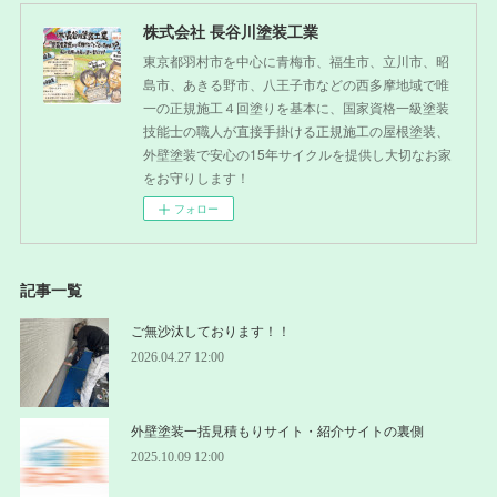
株式会社 長谷川塗装工業
東京都羽村市を中心に青梅市、福生市、立川市、昭
島市、あきる野市、八王子市などの西多摩地域で唯
一の正規施工４回塗りを基本に、国家資格一級塗装
技能士の職人が直接手掛ける正規施工の屋根塗装、
外壁塗装で安心の15年サイクルを提供し大切なお家
をお守りします！
フォロー
記事一覧
ご無沙汰しております！！
2026.04.27 12:00
外壁塗装一括見積もりサイト・紹介サイトの裏側
2025.10.09 12:00