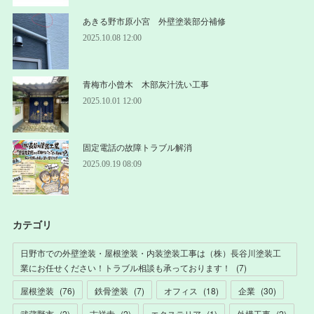
あきる野市原小宮 外壁塗装部分補修
2025.10.08 12:00
青梅市小曾木 木部灰汁洗い工事
2025.10.01 12:00
固定電話の故障トラブル解消
2025.09.19 08:09
カテゴリ
日野市での外壁塗装・屋根塗装・内装塗装工事は（株）長谷川塗装工
業にお任せください！トラブル相談も承っております！
(
7
)
屋根塗装
(
76
)
鉄骨塗装
(
7
)
オフィス
(
18
)
企業
(
30
)
武蔵野市
(
2
)
吉祥寺
(
2
)
エクステリア
(
1
)
外構工事
(
2
)