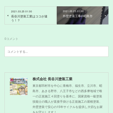
2021.03.23 01:00
2021.03.25 01:00
外壁塗装工事in昭島市
長谷川塗装工業はココが違
う！？
0
コメント
株式会社 長谷川塗装工業
東京都羽村市を中心に青梅市、福生市、立川市、昭
島市、あきる野市、八王子市などの西多摩地域で唯
一の正規施工４回塗りを基本に、国家資格一級塗装
技能士の職人が直接手掛ける正規施工の屋根塗装、
外壁塗装で安心の15年サイクルを提供し大切なお家
をお守りします！