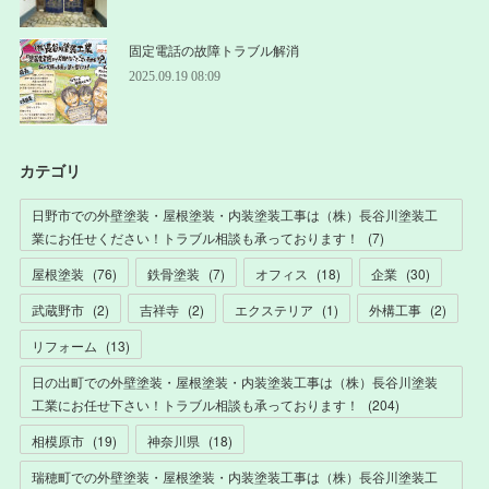
固定電話の故障トラブル解消
2025.09.19 08:09
カテゴリ
日野市での外壁塗装・屋根塗装・内装塗装工事は（株）長谷川塗装工
業にお任せください！トラブル相談も承っております！
(
7
)
屋根塗装
(
76
)
鉄骨塗装
(
7
)
オフィス
(
18
)
企業
(
30
)
武蔵野市
(
2
)
吉祥寺
(
2
)
エクステリア
(
1
)
外構工事
(
2
)
リフォーム
(
13
)
日の出町での外壁塗装・屋根塗装・内装塗装工事は（株）長谷川塗装
工業にお任せ下さい！トラブル相談も承っております！
(
204
)
相模原市
(
19
)
神奈川県
(
18
)
瑞穂町での外壁塗装・屋根塗装・内装塗装工事は（株）長谷川塗装工