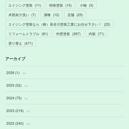
エイジング塗装
(
11
)
特殊塗装
(
15
)
小物
(
3
)
木部灰汁洗い
(
7
)
漆喰
(
12
)
店舗
(
25
)
エイジング塗装なら（株）長谷川塗装工業にお任せ下さい！
(
22
)
リフォームトラブル
(
81
)
外壁塗装
(
397
)
内装
(
71
)
塗り替え
(
471
)
アーカイブ
2026
(
1
)
(
1
)
2025
(
52
)
(
3
)
2024
(
75
)
(
2
)
(
9
)
2023
(
219
)
(
6
)
(
13
)
(
20
)
2022
(
240
)