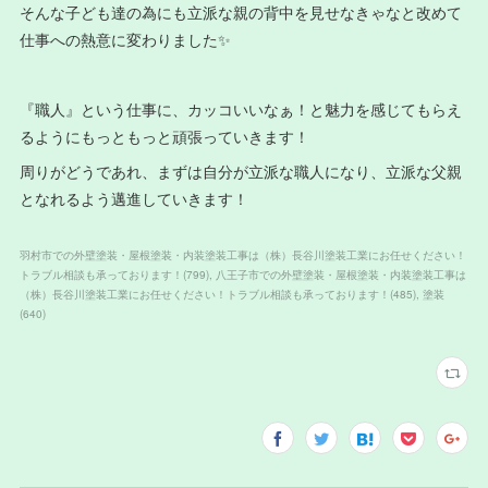
そんな子ども達の為にも立派な親の背中を見せなきゃなと改めて
仕事への熱意に変わりました✨
『職人』という仕事に、カッコいいなぁ！と魅力を感じてもらえ
るようにもっともっと頑張っていきます！
周りがどうであれ、まずは自分が立派な職人になり、立派な父親
となれるよう邁進していきます！
羽村市での外壁塗装・屋根塗装・内装塗装工事は（株）長谷川塗装工業にお任せください！
トラブル相談も承っております！
(
799
)
八王子市での外壁塗装・屋根塗装・内装塗装工事は
（株）長谷川塗装工業にお任せください！トラブル相談も承っております！
(
485
)
塗装
(
640
)