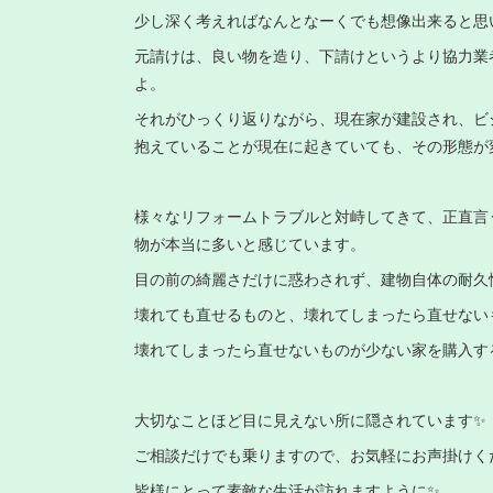
少し深く考えればなんとなーくでも想像出来ると思
元請けは、良い物を造り、下請けというより協力業
よ。
それがひっくり返りながら、現在家が建設され、ビ
抱えていることが現在に起きていても、その形態が
様々なリフォームトラブルと対峙してきて、正直言
物が本当に多いと感じています。
目の前の綺麗さだけに惑わされず、建物自体の耐久
壊れても直せるものと、壊れてしまったら直せない
壊れてしまったら直せないものが少ない家を購入す
大切なことほど目に見えない所に隠されています✨
ご相談だけでも乗りますので、お気軽にお声掛けくだ
皆様にとって素敵な生活が訪れますように✨