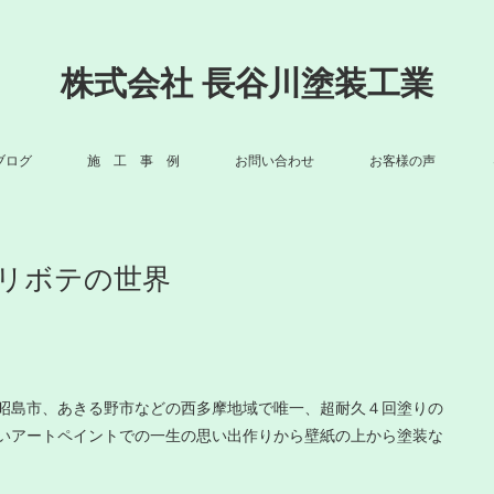
株式会社 長谷川塗装工業
ブログ
施 工 事 例
お問い合わせ
お客様の声
リボテの世界
昭島市、あきる野市などの西多摩地域で唯一、超耐久４回塗りの
いアートペイントでの一生の思い出作りから壁紙の上から塗装な