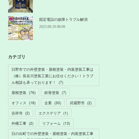
固定電話の故障トラブル解消
2025.09.19 08:09
カテゴリ
日野市での外壁塗装・屋根塗装・内装塗装工事は
（株）長谷川塗装工業にお任せください！トラブ
ル相談も承っております！
(
7
)
屋根塗装
(
76
)
鉄骨塗装
(
7
)
オフィス
(
18
)
企業
(
30
)
武蔵野市
(
2
)
吉祥寺
(
2
)
エクステリア
(
1
)
外構工事
(
2
)
リフォーム
(
13
)
日の出町での外壁塗装・屋根塗装・内装塗装工事