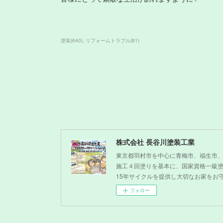
塗装
(
640
)
リフォームトラブル
(
81
)
株式会社 長谷川塗装工業
東京都羽村市を中心に青梅市、福生市
施工４回塗りを基本に、国家資格一級
15年サイクルを提供し大切なお家をお
フォロー