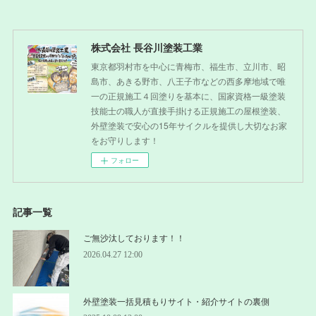
株式会社 長谷川塗装工業
東京都羽村市を中心に青梅市、福生市、立川市、昭
島市、あきる野市、八王子市などの西多摩地域で唯
一の正規施工４回塗りを基本に、国家資格一級塗装
技能士の職人が直接手掛ける正規施工の屋根塗装、
外壁塗装で安心の15年サイクルを提供し大切なお家
をお守りします！
フォロー
記事一覧
ご無沙汰しております！！
2026.04.27 12:00
外壁塗装一括見積もりサイト・紹介サイトの裏側