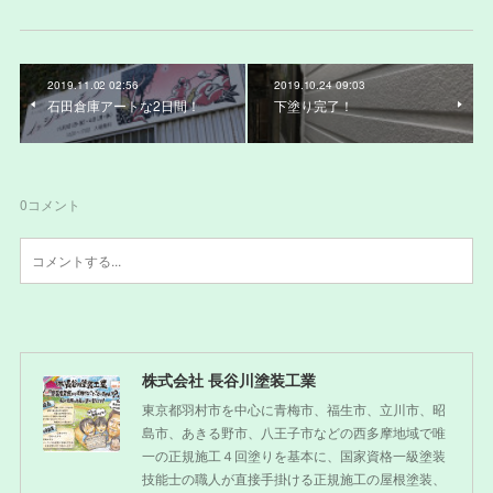
2019.11.02 02:56
2019.10.24 09:03
石田倉庫アートな2日間！
下塗り完了！
0
コメント
株式会社 長谷川塗装工業
東京都羽村市を中心に青梅市、福生市、立川市、昭
島市、あきる野市、八王子市などの西多摩地域で唯
一の正規施工４回塗りを基本に、国家資格一級塗装
技能士の職人が直接手掛ける正規施工の屋根塗装、