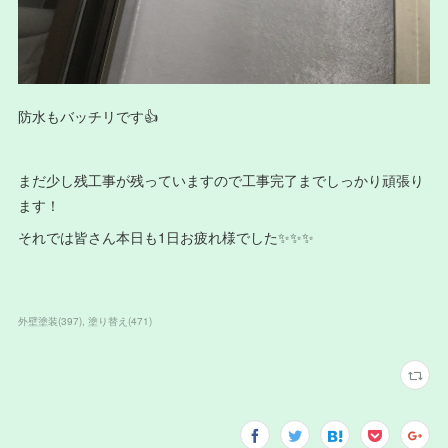
防水もバッチリです👍
まだ少し残工事が残っていますので工事完了までしっかり頑張り
ます！
それでは皆さん本日も1日お疲れ様でした✨✨✨
外壁塗装
(
397
)
塗り替え
(
471
)