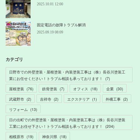
2025.10.01 12:00
固定電話の故障トラブル解消
2025.09.19 08:09
カテゴリ
日野市での外壁塗装・屋根塗装・内装塗装工事は（株）長谷川塗装工
業にお任せください！トラブル相談も承っております！
(
7
)
屋根塗装
(
76
)
鉄骨塗装
(
7
)
オフィス
(
18
)
企業
(
30
)
武蔵野市
(
2
)
吉祥寺
(
2
)
エクステリア
(
1
)
外構工事
(
2
)
リフォーム
(
13
)
日の出町での外壁塗装・屋根塗装・内装塗装工事は（株）長谷川塗装
工業にお任せ下さい！トラブル相談も承っております！
(
204
)
相模原市
(
19
)
神奈川県
(
18
)