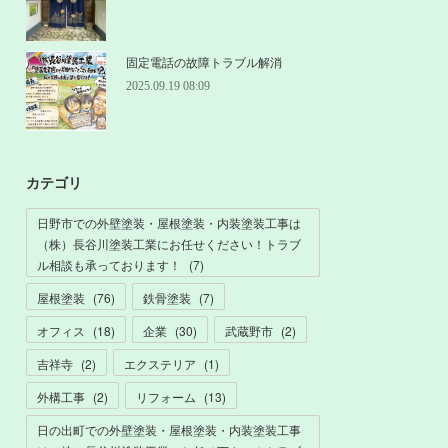
固定電話の故障トラブル解消
2025.09.19 08:09
カテゴリ
日野市での外壁塗装・屋根塗装・内装塗装工事は
（株）長谷川塗装工業にお任せください！トラブ
ル相談も承っております！
(
7
)
屋根塗装
(
76
)
鉄骨塗装
(
7
)
オフィス
(
18
)
企業
(
30
)
武蔵野市
(
2
)
吉祥寺
(
2
)
エクステリア
(
1
)
外構工事
(
2
)
リフォーム
(
13
)
日の出町での外壁塗装・屋根塗装・内装塗装工事