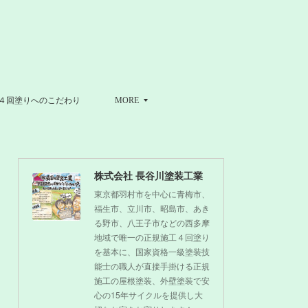
４回塗りへのこだわり
MORE
株式会社 長谷川塗装工業
東京都羽村市を中心に青梅市、
福生市、立川市、昭島市、あき
る野市、八王子市などの西多摩
地域で唯一の正規施工４回塗り
を基本に、国家資格一級塗装技
能士の職人が直接手掛ける正規
施工の屋根塗装、外壁塗装で安
心の15年サイクルを提供し大