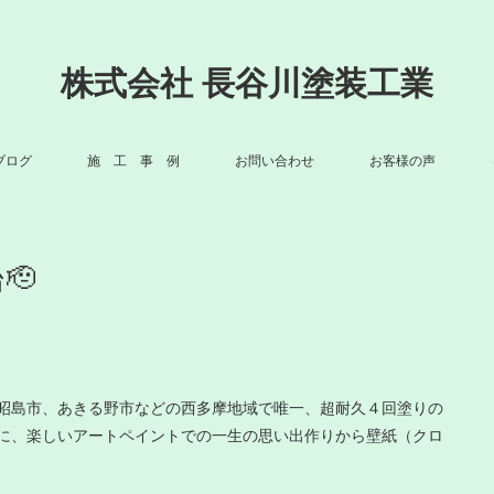
株式会社 長谷川塗装工業
ブログ
施 工 事 例
お問い合わせ
お客様の声
🫡
昭島市、あきる野市などの西多摩地域で唯一、超耐久４回塗りの
に、楽しいアートペイントでの一生の思い出作りから壁紙（クロ