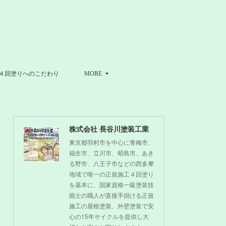
４回塗りへのこだわり
MORE
株式会社 長谷川塗装工業
東京都羽村市を中心に青梅市、
福生市、立川市、昭島市、あき
る野市、八王子市などの西多摩
地域で唯一の正規施工４回塗り
を基本に、国家資格一級塗装技
能士の職人が直接手掛ける正規
施工の屋根塗装、外壁塗装で安
心の15年サイクルを提供し大