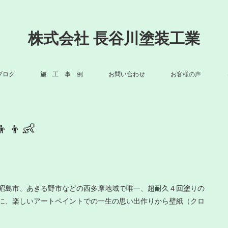
株式会社 長谷川塗装工業
ブログ
施 工 事 例
お問い合わせ
お客様の声
‍👦👶
昭島市、あきる野市などの西多摩地域で唯一、超耐久４回塗りの
に、楽しいアートペイントでの一生の思い出作りから壁紙（クロ