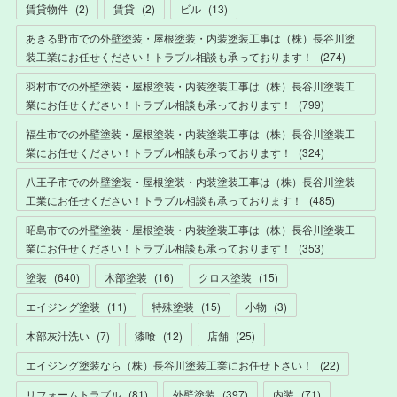
賃貸物件
(
2
)
賃貸
(
2
)
ビル
(
13
)
あきる野市での外壁塗装・屋根塗装・内装塗装工事は（株）長谷川塗
装工業にお任せください！トラブル相談も承っております！
(
274
)
羽村市での外壁塗装・屋根塗装・内装塗装工事は（株）長谷川塗装工
業にお任せください！トラブル相談も承っております！
(
799
)
福生市での外壁塗装・屋根塗装・内装塗装工事は（株）長谷川塗装工
業にお任せください！トラブル相談も承っております！
(
324
)
八王子市での外壁塗装・屋根塗装・内装塗装工事は（株）長谷川塗装
工業にお任せください！トラブル相談も承っております！
(
485
)
昭島市での外壁塗装・屋根塗装・内装塗装工事は（株）長谷川塗装工
業にお任せください！トラブル相談も承っております！
(
353
)
塗装
(
640
)
木部塗装
(
16
)
クロス塗装
(
15
)
エイジング塗装
(
11
)
特殊塗装
(
15
)
小物
(
3
)
木部灰汁洗い
(
7
)
漆喰
(
12
)
店舗
(
25
)
エイジング塗装なら（株）長谷川塗装工業にお任せ下さい！
(
22
)
リフォームトラブル
(
81
)
外壁塗装
(
397
)
内装
(
71
)