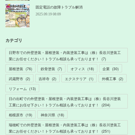
固定電話の故障トラブル解消
2025.09.19 08:09
カテゴリ
日野市での外壁塗装・屋根塗装・内装塗装工事は（株）長谷川塗装工
業にお任せください！トラブル相談も承っております！
(
7
)
屋根塗装
(
76
)
鉄骨塗装
(
7
)
オフィス
(
18
)
企業
(
30
)
武蔵野市
(
2
)
吉祥寺
(
2
)
エクステリア
(
1
)
外構工事
(
2
)
リフォーム
(
13
)
日の出町での外壁塗装・屋根塗装・内装塗装工事は（株）長谷川塗装
工業にお任せ下さい！トラブル相談も承っております！
(
204
)
相模原市
(
19
)
神奈川県
(
18
)
瑞穂町での外壁塗装・屋根塗装・内装塗装工事は（株）長谷川塗装工
業にお任せください！トラブル相談も承っております！
(
251
)