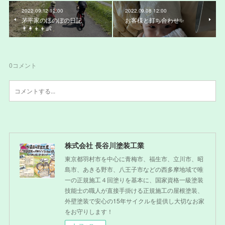
2022.09.12 12:00
2022.09.08 12:00
茅平家のほのぼの日記
お客様と打ち合わせ✨
👨‍👩‍👦‍👦👶
0
コメント
株式会社 長谷川塗装工業
東京都羽村市を中心に青梅市、福生市、立川市、昭
島市、あきる野市、八王子市などの西多摩地域で唯
一の正規施工４回塗りを基本に、国家資格一級塗装
技能士の職人が直接手掛ける正規施工の屋根塗装、
外壁塗装で安心の15年サイクルを提供し大切なお家
をお守りします！