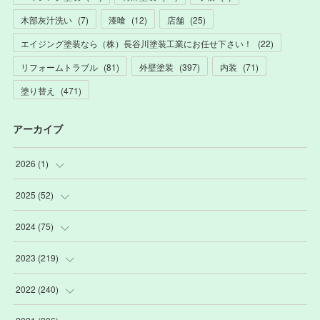
木部灰汁洗い
(
7
)
漆喰
(
12
)
店舗
(
25
)
エイジング塗装なら（株）長谷川塗装工業にお任せ下さい！
(
22
)
リフォームトラブル
(
81
)
外壁塗装
(
397
)
内装
(
71
)
塗り替え
(
471
)
アーカイブ
2026
(
1
)
(
1
)
2025
(
52
)
(
3
)
2024
(
75
)
(
2
)
(
9
)
2023
(
219
)
(
6
)
(
13
)
(
20
)
2022
(
240
)
(
22
)
(
12
)
(
18
)
(
21
)