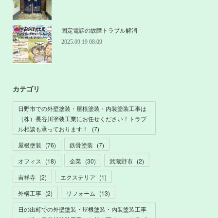
固定電話の故障トラブル解消
2025.09.19 08:09
カテゴリ
日野市での外壁塗装・屋根塗装・内装塗装工事は
（株）長谷川塗装工業にお任せください！トラブ
ル相談も承っております！
(
7
)
屋根塗装
(
76
)
鉄骨塗装
(
7
)
オフィス
(
18
)
企業
(
30
)
武蔵野市
(
2
)
吉祥寺
(
2
)
エクステリア
(
1
)
外構工事
(
2
)
リフォーム
(
13
)
日の出町での外壁塗装・屋根塗装・内装塗装工事