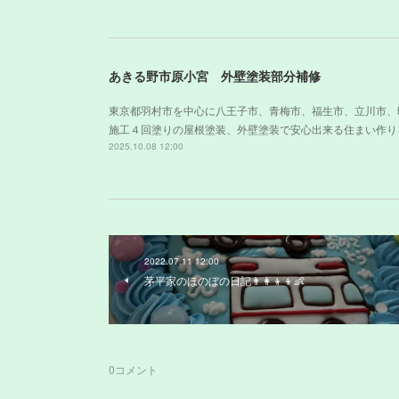
あきる野市原小宮 外壁塗装部分補修
東京都羽村市を中心に八王子市、青梅市、福生市、立川市、
施工４回塗りの屋根塗装、外壁塗装で安心出来る住まい作り
2025.10.08 12:00
2022.07.11 12:00
茅平家のほのぼの日記👨‍👩‍👦‍👦👶
0
コメント