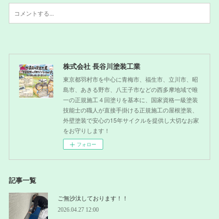
株式会社 長谷川塗装工業
東京都羽村市を中心に青梅市、福生市、立川市、昭
島市、あきる野市、八王子市などの西多摩地域で唯
一の正規施工４回塗りを基本に、国家資格一級塗装
技能士の職人が直接手掛ける正規施工の屋根塗装、
外壁塗装で安心の15年サイクルを提供し大切なお家
をお守りします！
フォロー
記事一覧
ご無沙汰しております！！
2026.04.27 12:00