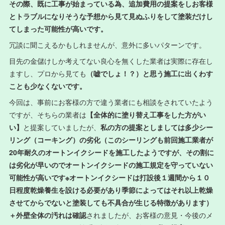
その際、既に工事が始まっている為、追加費用の提案をしお客様
とトラブルになりそうな予想から見て見ぬふりをして塗装だけし
てしまった可能性が高いです。
冗談に聞こえるかもしれませんが、意外に多いパターンです。
目先の金儲けしか考えてない良心を無くした業者は実際に存在し
ますし、プロから見ても
（嘘でしょ！？）と思う施工に出くわす
ことも少なくないです。
今回は、事前にお客様の方で違う業者にも相談をされていたよう
ですが、そちらの業者は
【全体的に塗り替え工事をした方がい
い】
と提案していましたが、
私の方の提案としましては多少シー
リング（コーキング）の劣化（このシーリングも前回施工業者が
20年耐久のオートンイクシードを施工したようですが、その割に
は劣化が早いのでオートンイクシードの施工規定を守っていない
可能性が高いです※オートンイクシードは打設後１週間から１０
日程度乾燥養生を設ける必要があり季節によってはそれ以上乾燥
させてからでないと塗装しても不具合が生じる特徴があります）
＋外壁全体の汚れは確認
されましたが、お客様の意見・今後のメ