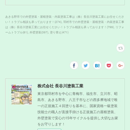
あきる野市での外壁塗装・屋根塗装・内装塗装工事は（株）長谷川塗装工業にお任せくださ
い！トラブル相談も承っております！
(
274
)
羽村市での外壁塗装・屋根塗装・内装塗装工事
は（株）長谷川塗装工業にお任せください！トラブル相談も承っております！
(
799
)
リフォ
ームトラブル
(
81
)
外壁塗装
(
397
)
塗り替え
(
471
)
株式会社 長谷川塗装工業
東京都羽村市を中心に青梅市、福生市、立川市、昭
島市、あきる野市、八王子市などの西多摩地域で唯
一の正規施工４回塗りを基本に、国家資格一級塗装
技能士の職人が直接手掛ける正規施工の屋根塗装、
外壁塗装で安心の15年サイクルを提供し大切なお家
をお守りします！