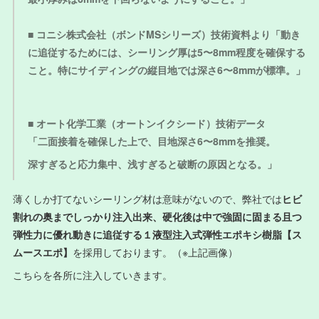
■ コニシ株式会社（ボンドMSシリーズ）技術資料より
「動き
に追従するためには、シーリング厚は5〜8mm程度を確保する
こと。
特にサイディングの縦目地では深さ6〜8mmが標準。」
■ オート化学工業（オートンイクシード）技術データ
「二面接着を確保した上で、目地深さ6〜8mmを推奨。
深すぎると応力集中、浅すぎると破断の原因となる。」
薄くしか打てないシーリング材は意味がないので、弊社では
ヒビ
割れの奥までしっかり注入出来、硬化後は中で強固に固まる且つ
弾性力に優れ動きに追従する１液型注入式弾性エポキシ樹脂【ス
ムースエポ】
を採用しております。（※上記画像）
こちらを各所に注入していきます。