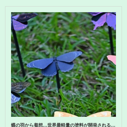
蝶の羽から着想…世界最軽量の塗料が開発される「わずか1.4kgで飛行機を塗装可能」｜Pen Online