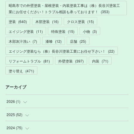
昭島市での外壁塗装・屋根塗装・内装塗装工事は（株）長谷川塗装工
業にお任せください！トラブル相談も承っております！
(
353
)
塗装
(
640
)
木部塗装
(
16
)
クロス塗装
(
15
)
エイジング塗装
(
11
)
特殊塗装
(
15
)
小物
(
3
)
木部灰汁洗い
(
7
)
漆喰
(
12
)
店舗
(
25
)
エイジング塗装なら（株）長谷川塗装工業にお任せ下さい！
(
22
)
リフォームトラブル
(
81
)
外壁塗装
(
397
)
内装
(
71
)
塗り替え
(
471
)
アーカイブ
2026
(
1
)
(
1
)
2025
(
52
)
(
3
)
2024
(
75
)