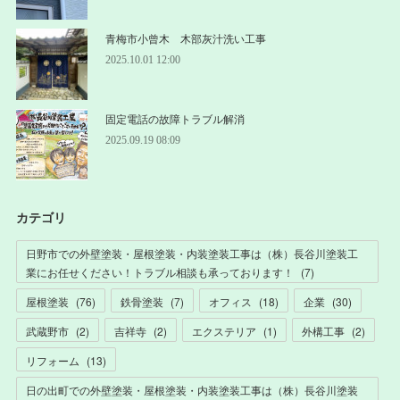
青梅市小曾木 木部灰汁洗い工事
2025.10.01 12:00
固定電話の故障トラブル解消
2025.09.19 08:09
カテゴリ
日野市での外壁塗装・屋根塗装・内装塗装工事は（株）長谷川塗装工
業にお任せください！トラブル相談も承っております！
(
7
)
屋根塗装
(
76
)
鉄骨塗装
(
7
)
オフィス
(
18
)
企業
(
30
)
武蔵野市
(
2
)
吉祥寺
(
2
)
エクステリア
(
1
)
外構工事
(
2
)
リフォーム
(
13
)
日の出町での外壁塗装・屋根塗装・内装塗装工事は（株）長谷川塗装