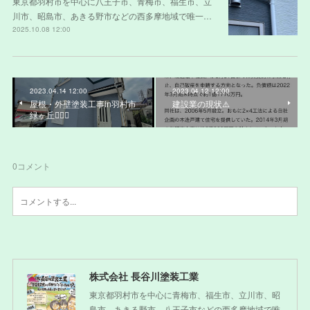
東京都羽村市を中心に八王子市、青梅市、福生市、立
川市、昭島市、あきる野市などの西多摩地域で唯一…
2025.10.08 12:00
2023.04.14 12:00
2023.04.12 12:00
屋根・外壁塗装工事in羽村市
建設業の現状⚠️
緑ヶ丘💁🏻‍♂️
0
コメント
株式会社 長谷川塗装工業
東京都羽村市を中心に青梅市、福生市、立川市、昭
島市、あきる野市、八王子市などの西多摩地域で唯