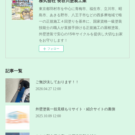
株式会社 長谷川塗装工業
東京都羽村市を中心に青梅市、福生市、立川市、昭
島市、あきる野市、八王子市などの西多摩地域で唯
一の正規施工４回塗りを基本に、国家資格一級塗装
技能士の職人が直接手掛ける正規施工の屋根塗装、
外壁塗装で安心の15年サイクルを提供し大切なお家
をお守りします！
フォロー
記事一覧
ご無沙汰しております！！
2026.04.27 12:00
外壁塗装一括見積もりサイト・紹介サイトの裏側
2025.10.09 12:00