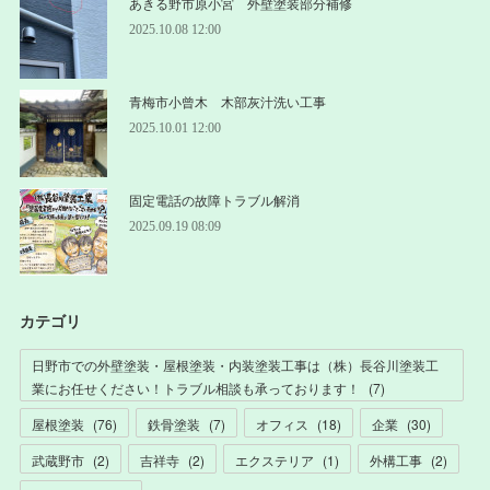
あきる野市原小宮 外壁塗装部分補修
2025.10.08 12:00
青梅市小曾木 木部灰汁洗い工事
2025.10.01 12:00
固定電話の故障トラブル解消
2025.09.19 08:09
カテゴリ
日野市での外壁塗装・屋根塗装・内装塗装工事は（株）長谷川塗装工
業にお任せください！トラブル相談も承っております！
(
7
)
屋根塗装
(
76
)
鉄骨塗装
(
7
)
オフィス
(
18
)
企業
(
30
)
武蔵野市
(
2
)
吉祥寺
(
2
)
エクステリア
(
1
)
外構工事
(
2
)