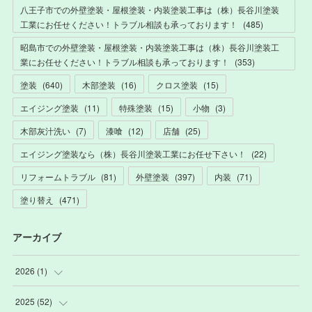
八王子市での外壁塗装・屋根塗装・内装塗装工事は（株）長谷川塗装
工業にお任せください！トラブル相談も承っております！
(
485
)
昭島市での外壁塗装・屋根塗装・内装塗装工事は（株）長谷川塗装工
業にお任せください！トラブル相談も承っております！
(
353
)
塗装
(
640
)
木部塗装
(
16
)
クロス塗装
(
15
)
エイジング塗装
(
11
)
特殊塗装
(
15
)
小物
(
3
)
木部灰汁洗い
(
7
)
漆喰
(
12
)
店舗
(
25
)
エイジング塗装なら（株）長谷川塗装工業にお任せ下さい！
(
22
)
リフォームトラブル
(
81
)
外壁塗装
(
397
)
内装
(
71
)
塗り替え
(
471
)
アーカイブ
2026
(
1
)
(
1
)
2025
(
52
)