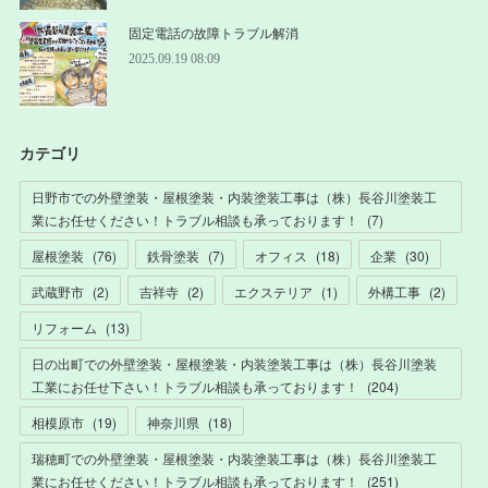
固定電話の故障トラブル解消
2025.09.19 08:09
カテゴリ
日野市での外壁塗装・屋根塗装・内装塗装工事は（株）長谷川塗装工
業にお任せください！トラブル相談も承っております！
(
7
)
屋根塗装
(
76
)
鉄骨塗装
(
7
)
オフィス
(
18
)
企業
(
30
)
武蔵野市
(
2
)
吉祥寺
(
2
)
エクステリア
(
1
)
外構工事
(
2
)
リフォーム
(
13
)
日の出町での外壁塗装・屋根塗装・内装塗装工事は（株）長谷川塗装
工業にお任せ下さい！トラブル相談も承っております！
(
204
)
相模原市
(
19
)
神奈川県
(
18
)
瑞穂町での外壁塗装・屋根塗装・内装塗装工事は（株）長谷川塗装工
業にお任せください！トラブル相談も承っております！
(
251
)