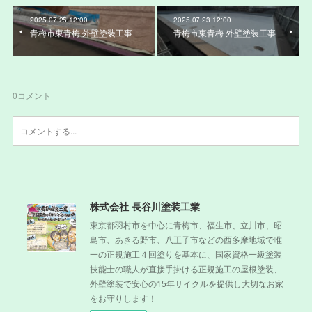
2025.07.25 12:00
2025.07.23 12:00
青梅市東青梅 外壁塗装工事
青梅市東青梅 外壁塗装工事
0
コメント
株式会社 長谷川塗装工業
東京都羽村市を中心に青梅市、福生市、立川市、昭
島市、あきる野市、八王子市などの西多摩地域で唯
一の正規施工４回塗りを基本に、国家資格一級塗装
技能士の職人が直接手掛ける正規施工の屋根塗装、
外壁塗装で安心の15年サイクルを提供し大切なお家
をお守りします！