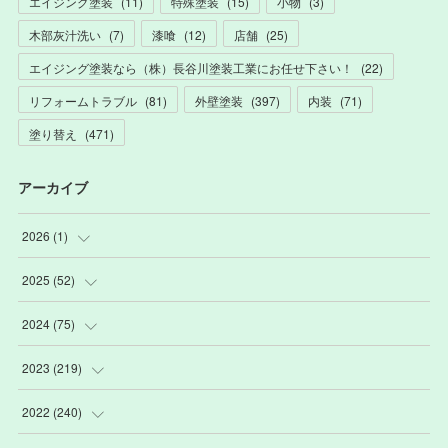
エイジング塗装
(
11
)
特殊塗装
(
15
)
小物
(
3
)
木部灰汁洗い
(
7
)
漆喰
(
12
)
店舗
(
25
)
エイジング塗装なら（株）長谷川塗装工業にお任せ下さい！
(
22
)
リフォームトラブル
(
81
)
外壁塗装
(
397
)
内装
(
71
)
塗り替え
(
471
)
アーカイブ
2026
(
1
)
(
1
)
2025
(
52
)
(
3
)
2024
(
75
)
(
2
)
(
9
)
2023
(
219
)
(
6
)
(
13
)
(
20
)
2022
(
240
)