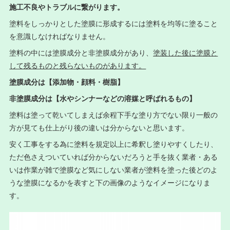
施工不良やトラブルに繋がります。
塗料をしっかりとした塗膜に形成するには塗料を均等に塗ること
を意識しなければなりません。
塗料の中には塗膜成分と非塗膜成分があり、
塗装した後に塗膜と
して残るものと残らないものがあります。
塗膜成分は【添加物・顔料・樹脂】
非塗膜成分は【水やシンナーなどの溶媒と呼ばれるもの】
塗料は塗って乾いてしまえば余程下手な塗り方でない限り一般の
方が見ても仕上がり後の違いは分からないと思います。
安く工事をする為に塗料を規定以上に希釈し塗りやすくしたり、
ただ色さえついていれば分からないだろうと手を抜く業者・ある
いは作業が雑で塗膜など気にしない業者が塗料を塗った後どのよ
うな塗膜になるかを表すと下の画像のようなイメージになりま
す。