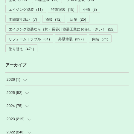
エイジング塗装
(
11
)
特殊塗装
(
15
)
小物
(
3
)
木部灰汁洗い
(
7
)
漆喰
(
12
)
店舗
(
25
)
エイジング塗装なら（株）長谷川塗装工業にお任せ下さい！
(
22
)
リフォームトラブル
(
81
)
外壁塗装
(
397
)
内装
(
71
)
塗り替え
(
471
)
アーカイブ
2026
(
1
)
(
1
)
2025
(
52
)
(
3
)
2024
(
75
)
(
2
)
(
9
)
2023
(
219
)
(
6
)
(
13
)
(
20
)
2022
(
240
)