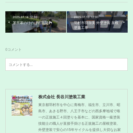
2025.07.14 12:00
2025.07.10 12:00
茅平家のほのぼの日記🏞️
羽村市羽加美 外壁塗装 屋根
塗装工事
0
コメント
株式会社 長谷川塗装工業
東京都羽村市を中心に青梅市、福生市、立川市、昭
島市、あきる野市、八王子市などの西多摩地域で唯
一の正規施工４回塗りを基本に、国家資格一級塗装
技能士の職人が直接手掛ける正規施工の屋根塗装、
外壁塗装で安心の15年サイクルを提供し大切なお家