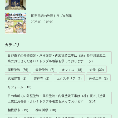
固定電話の故障トラブル解消
2025.09.19 08:09
カテゴリ
日野市での外壁塗装・屋根塗装・内装塗装工事は（株）長谷川塗装工
業にお任せください！トラブル相談も承っております！
(
7
)
屋根塗装
(
76
)
鉄骨塗装
(
7
)
オフィス
(
18
)
企業
(
30
)
武蔵野市
(
2
)
吉祥寺
(
2
)
エクステリア
(
1
)
外構工事
(
2
)
リフォーム
(
13
)
日の出町での外壁塗装・屋根塗装・内装塗装工事は（株）長谷川塗装
工業にお任せ下さい！トラブル相談も承っております！
(
204
)
相模原市
(
19
)
神奈川県
(
18
)